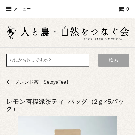
0
メニュー
検索
ブレンド茶【SetoyaTea】
レモン有機緑茶ティｰバッグ（2ｇ×5パッ
ク）