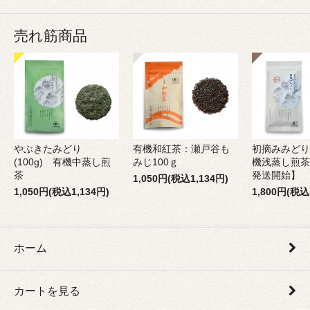
売れ筋商品
やぶきたみどり
有機和紅茶：瀬戸谷も
初摘みみどり
(100g) 有機中蒸し煎
みじ100ｇ
機浅蒸し煎茶
茶
発送開始】
1,050円(税込1,134円)
1,050円(税込1,134円)
1,800円(税込
ホーム
カートを見る